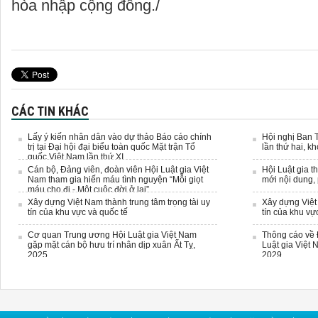
hòa nhập cộng đồng./
CÁC TIN KHÁC
Lấy ý kiến nhân dân vào dự thảo Báo cáo chính
Hội nghị Ban 
trị tại Đại hội đại biểu toàn quốc Mặt trận Tổ
lần thứ hai, k
quốc Việt Nam lần thứ XI
Cán bộ, Đảng viên, đoàn viên Hội Luật gia Việt
Hội Luật gia t
Nam tham gia hiến máu tình nguyện “Mỗi giọt
mới nội dung,
máu cho đi - Một cuộc đời ở lại”
Xây dựng Việt Nam thành trung tâm trọng tài uy
Xây dựng Việt 
tín của khu vực và quốc tế
tín của khu vự
Cơ quan Trung ương Hội Luật gia Việt Nam
Thông cáo về 
gặp mặt cán bộ hưu trí nhân dịp xuân Ất Tỵ,
Luật gia Việt 
2025
2029