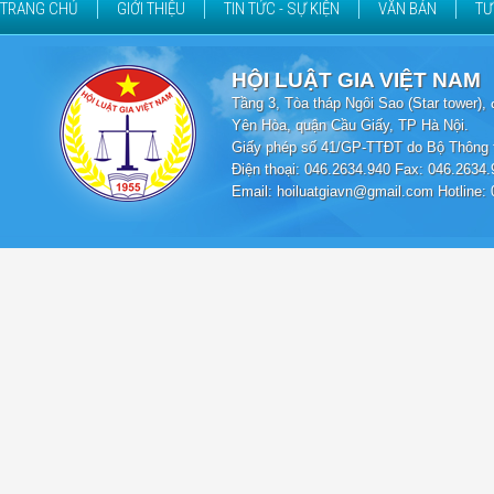
TRANG CHỦ
GIỚI THIỆU
TIN TỨC - SỰ KIỆN
VĂN BẢN
TƯ
HỘI LUẬT GIA VIỆT NAM
Tầng 3, Tòa tháp Ngôi Sao (Star tower
Yên Hòa, quận Cầu Giấy, TP Hà Nội.
Giấy phép số 41/GP-TTĐT do Bộ Thông t
Điện thoại: 046.2634.940 Fax: 046.2634.
Email: hoiluatgiavn@gmail.com Hotline: 