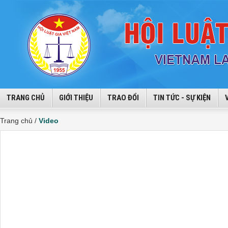
TRANG CHỦ
GIỚI THIỆU
TRAO ĐỔI
TIN TỨC - SỰ KIỆN
Trang chủ /
Video