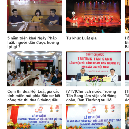
Nhì
5 năm triển khai Ngày Pháp
Tự khúc Luật gia
Hộ
luật, người dân được hưởng
Bi
lợi gì ?
Bi
ni
Cụm thi đua Hội Luật gia các
(VTV)Chủ tịch nước Trương
(
tỉnh miền núi phía Bắc sơ kết
Tấn Sang làm việc với Đảng
Tấ
công tác thi đua 6 tháng đầu
đoàn, Ban Thường vụ Hội
đo
năm 2016
Luật gia Việt Nam
Lu