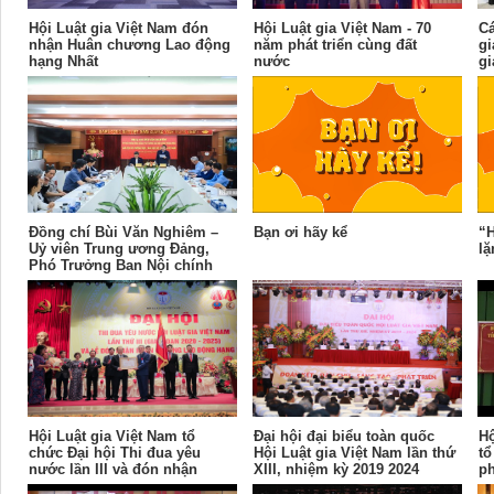
Hội Luật gia Việt Nam đón
Hội Luật gia Việt Nam - 70
Cá
nhận Huân chương Lao động
năm phát triển cùng đất
gi
hạng Nhất
nước
gi
h
ni
Tr
Đồng chí Bùi Văn Nghiêm –
Bạn ơi hãy kể
“H
Uỷ viên Trung ương Đảng,
lặ
Phó Trưởng Ban Nội chính
Trung ương thăm và làm việc
với Hội Luật gia Việt Nam
Hội Luật gia Việt Nam tổ
Đại hội đại biểu toàn quốc
Hộ
chức Đại hội Thi đua yêu
Hội Luật gia Việt Nam lần thứ
tổ
nước lần III và đón nhận
XIII, nhiệm kỳ 2019 2024
ph
Huân chương Lao động hạng