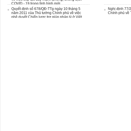
COVID - 19 trong tình hình mới
Quyết định số 678/QĐ-TTg ngày 10 tháng 5
Nghị định 77/
năm 2011 của Thủ tướng Chính phủ về việc
Chính phủ về 
phê duyệt Chiến lược trợ giúp pháp lý ở Việt
Nam đến năm 2020, định hướng đến năm 2030