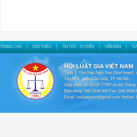
TRANG CHỦ
GIỚI THIỆU
TIN TỨC - SỰ KIỆN
VĂN BẢN
TƯ
HỘI LUẬT GIA VIỆT NAM
Tầng 3, Tòa tháp Ngôi Sao (Star tower
Yên Hòa, quận Cầu Giấy, TP Hà Nội.
Giấy phép số 41/GP-TTĐT do Bộ Thông t
Điện thoại: 046.2634.940 Fax: 046.2634.
Email: hoiluatgiavn@gmail.com Hotline: 