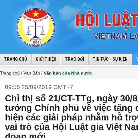
TRANG CHỦ
GIỚI THIỆU
TRAO ĐỔI
TIN TỨC - SỰ KIỆN
Trang chủ /
Văn Bản /
Văn bản của Nhà nước
09:55 25/09/2019 GMT+7
Chỉ thị số 21/CT-TTg, ngày 30/
tướng Chính phủ về việc tăng
hiện các giải pháp nhằm hỗ trợ
vai trò của Hội Luật gia Việt Na
đoạn mới