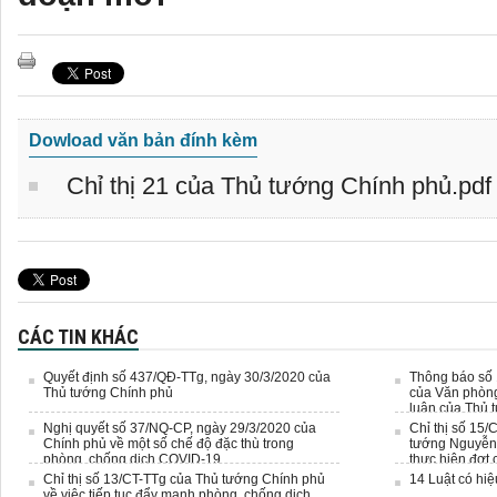
Dowload văn bản đính kèm
Chỉ thị 21 của Thủ tướng Chính phủ.pdf
CÁC TIN KHÁC
Quyết định số 437/QĐ-TTg, ngày 30/3/2020 của
Thông báo số 
Thủ tướng Chính phủ
của Văn phòng
luận của Thủ
Nghị quyết số 37/NQ-CP, ngày 29/3/2020 của
Chỉ thị số 15
Chính phủ về một số chế độ đặc thù trong
tướng Nguyễn 
phòng, chống dịch COVID-19
thực hiện đợt
COVID - 19
Chỉ thị số 13/CT-TTg của Thủ tướng Chính phủ
14 Luật có hiệ
về việc tiếp tục đẩy mạnh phòng, chống dịch