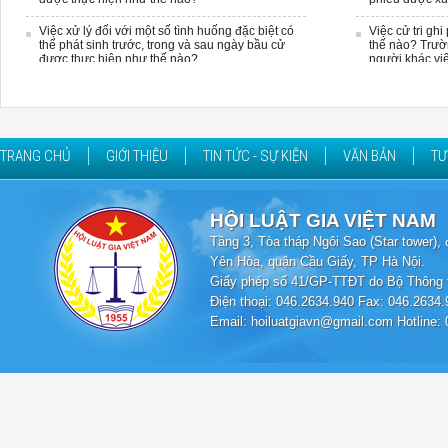
Việc xử lý đối với một số tình huống đặc biệt có
Việc cử tri gh
thể phát sinh trước, trong và sau ngày bầu cử
thế nào? Trườ
được thực hiện như thế nào?
người khác vi
TRANG CHỦ
GIỚI THIỆU
TIN TỨC - SỰ KIỆN
VĂN BẢN
TƯ
HỘI LUẬT GIA VIỆT NAM
Tầng 3, Tòa tháp Ngôi Sao (Star tower
Yên Hòa, quận Cầu Giấy, TP Hà Nội.
Giấy phép số 41/GP-TTĐT do Bộ Thông t
Điện thoại: 046.2634.940 Fax: 046.2634.
Email: hoiluatgiavn@gmail.com Hotline: 