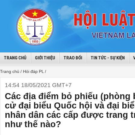
TRANG CHỦ
GIỚI THIỆU
TRAO ĐỔI
TIN TỨC - SỰ KIỆN
Trang chủ /
Hỏi đáp PL /
14:54 18/05/2021 GMT+7
Các địa điểm bỏ phiếu (phòng 
cử đại biểu Quốc hội và đại bi
nhân dân các cấp được trang tr
như thế nào?