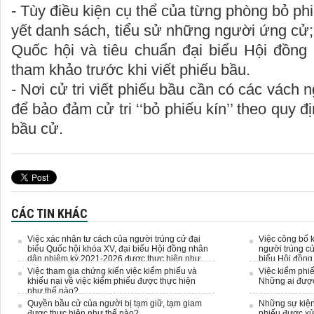
- Tùy điều kiện cụ thể của từng phòng bỏ ph
yết danh sách, tiểu sử những người ứng cử; 
Quốc hội và tiêu chuẩn đại biểu Hội đồng 
tham khảo trước khi viết phiếu bầu.
- Nơi cử tri viết phiếu bầu cần có các vách
để bảo đảm cử tri ‘‘bỏ phiếu kín’’ theo quy đ
bầu cử.
CÁC TIN KHÁC
Việc xác nhận tư cách của người trúng cử đại
Việc công bố 
biểu Quốc hội khóa XV, đại biểu Hội đồng nhân
người trúng cử
dân nhiệm kỳ 2021-2026 được thực hiện như
biểu Hội đồng
thế nào?
2021-2026 đượ
Việc tham gia chứng kiến việc kiểm phiếu và
Việc kiểm phi
khiếu nại về việc kiểm phiếu được thực hiện
Những ai được
như thế nào?
Quyền bầu cử của người bị tạm giữ, tạm giam
Những sự kiện
được thực hiện như thế nào?
phiếu được xử