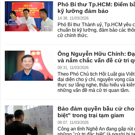
Phó Bí thư Tp.HCM: Điểm bầ
kỹ lưỡng đảm bảo
14:38, 11/03/2026
Phó Bí thư Thành uỷ, Tp.HCM yêu c
chuẩn bị kỹ lưỡng, đảm bảo các thôn
cử chính thức.
Ông Nguyễn Hữu Chính: Đại 
và nắm chắc vấn đề cử tri 
09:31, 11/03/2026
Theo Phó Chủ tịch Hội Luật gia Việt
đại diện cho ý chí, nguyện vọng củ
thực sự lắng nghe, thấu hiểu và kiên
những vấn đề mà cử tri quan tâm.
Bảo đảm quyền bầu cử cho 
biệt” trong trại tạm giam
08:07, 11/03/2026
Công an tỉnh Nghệ An đang gấp rút 
những "cử tri đặc biệt" là người bị 