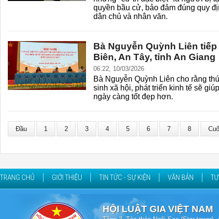
quyền bầu cử, bảo đảm đúng quy địn
dân chủ và nhân văn.
Bà Nguyễn Quỳnh Liên tiếp 
Biên, An Tây, tỉnh An Giang
06:22, 10/03/2026
Bà Nguyễn Quỳnh Liên cho rằng thú
sinh xã hội, phát triển kinh tế sẽ g
ngày càng tốt đẹp hơn.
Đầu
1
2
3
4
5
6
7
8
Cuố
TRANG CHỦ
GIỚI THIỆU
TIN TỨC - SỰ KIỆN
VĂN BẢN
TƯ
HỘI LUẬT GIA VIỆT NAM