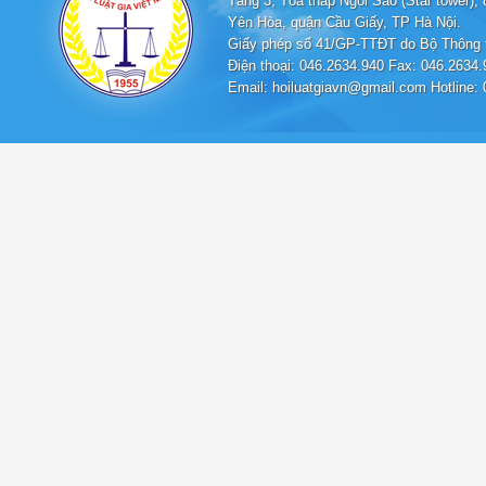
Tầng 3, Tòa tháp Ngôi Sao (Star tower
Yên Hòa, quận Cầu Giấy, TP Hà Nội.
Giấy phép số 41/GP-TTĐT do Bộ Thông t
Điện thoại: 046.2634.940 Fax: 046.2634.
Email: hoiluatgiavn@gmail.com Hotline: 