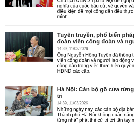
Chủ tịch UBND Tp.Hà Nội đề nghị đ
nghĩa của cuộc bầu cử, về quyền và n
điều kiện để mọi công dân đều thực
mình.
Tuyên truyền, phổ biến phá
đoàn viên công đoàn và ng
14:39, 11/03/2026
Ông Nguyễn Hồng Tuyến đã thông tin
viên công đoàn và người lao động v
công dân trong việc thực hiện quyề
HĐND các cấp.
Hà Nội: Cán bộ gõ cửa từng
tri
14:39, 11/03/2026
Những ngày nay, các cán bộ địa bàn
Thành phố Hà Nội không quản nắng 
từng nhà" phát thẻ cử tri tới tận tay