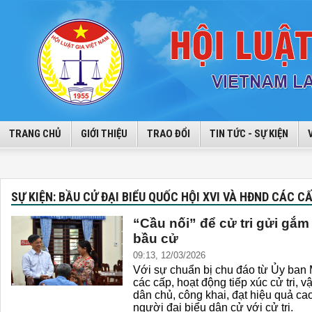
TRANG CHỦ
GIỚI THIỆU
TRAO ĐỔI
TIN TỨC - SỰ KIỆN
SỰ KIỆN: BẦU CỬ ĐẠI BIỂU QUỐC HỘI XVI VÀ HĐND CÁC C
“Cầu nối” để cử tri gửi gắ
bầu cử
09:13, 12/03/2026
Với sự chuẩn bị chu đáo từ Ủy ban 
các cấp, hoạt động tiếp xúc cử tri, 
dân chủ, công khai, đạt hiệu quả ca
người đại biểu dân cử với cử tri.