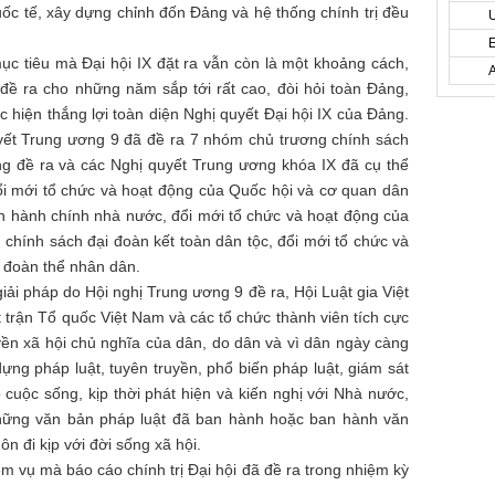
uốc tế, xây dựng chỉnh đốn Đảng và hệ thống chính trị đều
ục tiêu mà Đại hội IX đặt ra vẫn còn là một khoảng cách,
đề ra cho những năm sắp tới rất cao, đòi hỏi toàn Đảng,
 hiện thắng lợi toàn diện Nghị quyết Đại hội IX của Đảng.
yết Trung ương 9 đã đề ra 7 nhóm chủ trương chính sách
ng đề ra và các Nghị quyết Trung ương khóa IX đã cụ thể
đổi mới tổ chức và hoạt động của Quốc hội và cơ quan dân
h hành chính nhà nước, đổi mới tổ chức và hoạt động của
 chính sách đại đoàn kết toàn dân tộc, đổi mới tổ chức và
 đoàn thể nhân dân.
iải pháp do Hội nghị Trung ương 9 đề ra, Hội Luật gia Việt
trận Tổ quốc Việt Nam và các tổ chức thành viên tích cực
n xã hội chủ nghĩa của dân, do dân và vì dân ngày càng
ựng pháp luật, tuyên truyền, phổ biến pháp luật, giám sát
 cuộc sống, kịp thời phát hiện và kiến nghị với Nhà nước,
hững văn bản pháp luật đã ban hành hoặc ban hành văn
ôn đi kịp với đời sống xã hội.
m vụ mà báo cáo chính trị Đại hội đã đề ra trong nhiệm kỳ