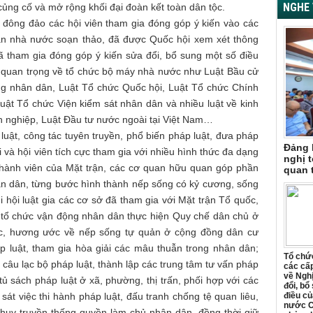
NGHE 
ủng cố và mở rộng khối đại đoàn kết toàn dân tộc.
 đông đảo các hội viên tham gia đóng góp ý kiến vào các
uan nhà nước soạn thảo, đã được Quốc hội xem xét thông
ã tham gia đóng góp ý kiến sửa đổi, bổ sung một số điều
 quan trọng về tổ chức bộ máy nhà nước như Luật Bầu cử
ồng nhân dân, Luật Tổ chức Quốc hội, Luật Tổ chức Chính
ật Tổ chức Viện kiểm sát nhân dân và nhiều luật về kinh
nh nghiệp, Luật Đầu tư nước ngoài tại Việt Nam…
luật, công tác tuyên truyền, phổ biến pháp luật, đưa pháp
Đảng 
 và hội viên tích cực tham gia với nhiều hình thức đa dạng
nghị t
thành viên của Mặt trận, các cơ quan hữu quan góp phần
quan 
ân dân, từng bước hình thành nếp sống có kỷ cương, sống
i hội luật gia các cơ sở đã tham gia với Mặt trận Tổ quốc,
 tổ chức vận động nhân dân thực hiện Quy chế dân chủ ở
ớc, hương ước về nếp sống tự quản ở cộng đồng dân cư
p luật, tham gia hòa giải các mâu thuẫn trong nhân dân;
Tổ chức
 câu lạc bộ pháp luật, thành lập các trung tâm tư vấn pháp
các cấp
về Ngh
ủ sách pháp luật ở xã, phường, thị trấn, phối hợp với các
đổi, bổ
sát việc thi hành pháp luật, đấu tranh chống tệ quan liêu,
điều củ
nước C
huy truyền thống quyền làm chủ nhân dân, đồng thời giữ