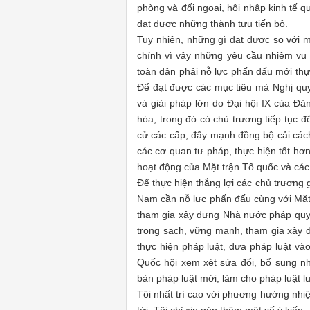
phòng và đối ngoại, hội nhập kinh tế q
đạt được những thành tựu tiến bộ.
Tuy nhiên, những gì đạt được so với m
chính vì vậy những yêu cầu nhiệm vụ 
toàn dân phải nỗ lực phấn đấu mới thực
Để đạt được các mục tiêu mà Nghị qu
và giải pháp lớn do Đại hội IX của Đả
hóa, trong đó có chủ trương tiếp tục 
cử các cấp, đẩy mạnh đồng bộ cải các
các cơ quan tư pháp, thực hiện tốt hơn
hoạt động của Mặt trận Tổ quốc và các
Để thực hiện thắng lợi các chủ trương g
Nam cần nỗ lực phấn đấu cùng với Mặt 
tham gia xây dựng Nhà nước pháp quyề
trong sạch, vững mạnh, tham gia xây d
thực hiện pháp luật, đưa pháp luật vào
Quốc hội xem xét sửa đổi, bổ sung n
bản pháp luật mới, làm cho pháp luật lu
Tôi nhất trí cao với phương hướng nhiệ