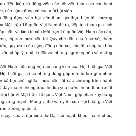
o điều kiện và động viên các hội viên tham gia các hoạt
ớc, của cộng đồng và của mỗi hội viên.
ủ động động viên hội viên tham gia thực hiện tốt chương
a Mặt trận Tổ quốc Việt Nam đề ra, tiếp tục tham gia tích
p luật, về kinh tế của Mặt trận Tổ quốc Việt Nam các cấp;
ng, thị trấn thực hiện tốt Quy chế dân chủ ở cơ sở, tham
ước, quy ước của cộng đồng dân cư, làm tốt công tác hòa
tư vấn pháp lý, nhất là đối với những người nghèo và những
iệt Nam luôn ủng hộ mọi sáng kiến của Hội Luật gia Việt
Hội Luật gia sẽ có những đóng góp mới to lớn góp phần
 xã hội chủ nghĩa, thực hiện tốt các chương trình hành
à đẩy mạnh phong trào thi đua yêu nước, hoàn thành xuất
ại hội VI Mặt trận Tổ quốc Việt Nam, góp phần xây dựng
ng vững mạnh. Mong vị thế và uy tín của Hội Luật gia Việt
rên trường quốc tế.
h quý, các vị đại biểu dự Đại hội mạnh khỏe, hạnh phúc,