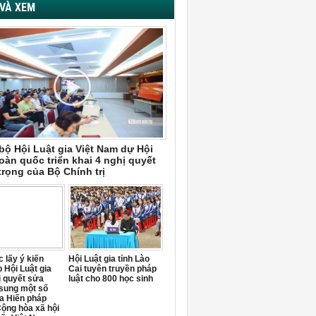
VÀ XEM
bộ Hội Luật gia Việt Nam dự Hội
oàn quốc triển khai 4 nghị quyết
trọng của Bộ Chính trị
 lấy ý kiến
Hội Luật gia tỉnh Lào
 Hội Luật gia
Cai tuyên truyền pháp
ị quyết sửa
luật cho 800 học sinh
 sung một số
a Hiến pháp
ộng hòa xã hội