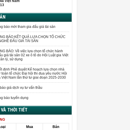
hĩa Việt Nam
13
BẢN
g báo mời tham gia đấu giá tài sản
NG BÁO KẾT QUẢ LỰA CHỌN TỔ CHỨC
GHỀ ĐẤU GIÁ TÀI SẢN
G BÁO: Về việc lựa chọn tổ chức hành
u giá tài sản 02 xe ô tô do Hội Luật gia Việt
n lý, sử dụng
t định Phê duyệt Kế hoạch lựa chọn nhà
 toán tổ chức Đại hội thi đua yêu nước Hội
a Việt Nam lần thứ tư giai đoạn 2025-2030
báo giá dịch vụ tư vấn thầu
g báo tuyển dụng
Á VÀ THỜI TIẾT
ÀNG
Loại
Mua
Bán