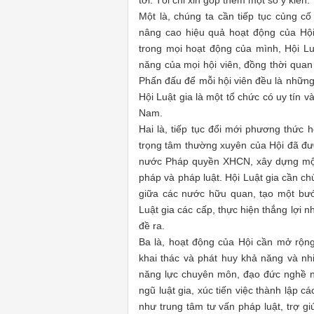
tới. Tôi chỉ xin góp thêm một số ý kiến:
Một là, chúng ta cần tiếp tục củng cố
nâng cao hiệu quả hoạt động của Hội.
trong mọi hoạt động của mình, Hội Lu
năng của mọi hội viên, đồng thời quan
Phấn đấu để mỗi hội viên đều là những 
Hội Luật gia là một tổ chức có uy tín 
Nam.
Hai là, tiếp tục đổi mới phương thức 
trọng tâm thường xuyên của Hội đã đư
nước Pháp quyền XHCN, xây dựng một 
pháp và pháp luật. Hội Luật gia cần c
giữa các nước hữu quan, tạo một bư
Luật gia các cấp, thực hiện thắng lợi 
đề ra.
Ba là, hoạt động của Hội cần mở rộn
khai thác và phát huy khả năng và nhi
năng lực chuyên môn, đạo đức nghề ngh
ngũ luật gia, xúc tiến việc thành lập 
như trung tâm tư vấn pháp luật, trợ gi