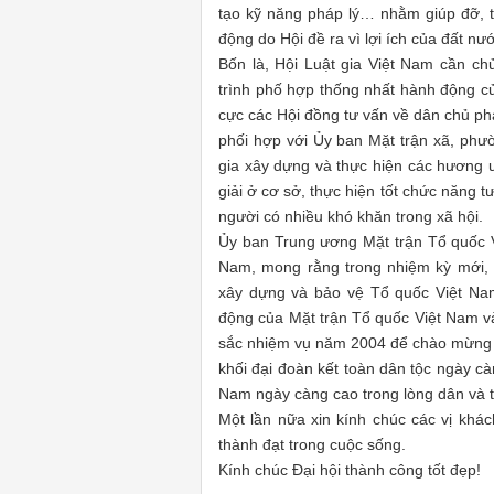
tạo kỹ năng pháp lý… nhằm giúp đỡ, tạ
động do Hội đề ra vì lợi ích của đất nư
Bốn là, Hội Luật gia Việt Nam cần ch
trình phố hợp thống nhất hành động củ
cực các Hội đồng tư vấn về dân chủ phá
phối hợp với Ủy ban Mặt trận xã, phườ
gia xây dựng và thực hiện các hương 
giải ở cơ sở, thực hiện tốt chức năng 
người có nhiều khó khăn trong xã hội.
Ủy ban Trung ương Mặt trận Tổ quốc V
Nam, mong rằng trong nhiệm kỳ mới, 
xây dựng và bảo vệ Tổ quốc Việt Nam
động của Mặt trận Tổ quốc Việt Nam v
sắc nhiệm vụ năm 2004 để chào mừng Đ
khối đại đoàn kết toàn dân tộc ngày cà
Nam ngày càng cao trong lòng dân và t
Một lần nữa xin kính chúc các vị khác
thành đạt trong cuộc sống.
Kính chúc Đại hội thành công tốt đẹp!