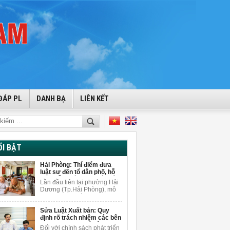
ĐÁP PL
DANH BẠ
LIÊN KẾT
ỔI BẬT
Hải Phòng: Thí điểm đưa
luật sư đến tổ dân phố, hỗ
trợ miễn phí cho người dân
Lần đầu tiên tại phường Hải
Dương (Tp.Hải Phòng), mô
hình tuyên truyền pháp luật
gắn với tư vấn pháp lý miễn
Sửa Luật Xuất bản: Quy
phí được triển khai ngay tại
định rõ trách nhiệm các bên
tổ dân phố để giải đáp
khi sử dụng AI để sáng tạo
vướng mắc pháp lý cho
Đối với chính sách phát triển