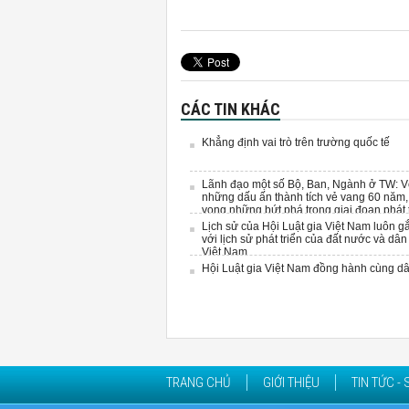
CÁC TIN KHÁC
Khẳng định vai trò trên trường quốc tế
Lãnh đạo một số Bộ, Ban, Ngành ở TW: V
những dấu ấn thành tích vẻ vang 60 năm,
vọng những bứt phá trong giai đoạn phát 
mới của HLGVN ( *)
Lịch sử của Hội Luật gia Việt Nam luôn gắ
với lịch sử phát triển của đất nước và dân
Việt Nam
Hội Luật gia Việt Nam đồng hành cùng dâ
TRANG CHỦ
GIỚI THIỆU
TIN TỨC - 