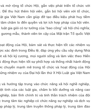
 và mở rộng tổ chức Hội, gắn việc phát triển tổ chức với
 Để thu hút thêm hội viên, gắn bó hội viên với tổ chức,
ật gia Việt Nam cần giúp đỡ tạo điều kiệu phát huy tiềm
 tâm chăm lo đến quyền và lợi ích hợp pháp của hội viên.
luật gia giỏi có tư tưởng của “bao công” xã hội chủ nghĩa;
và gương mẫu, thành viên tin cậy của Mặt trận Tổ quốc Việt
hoạt động của Hội, bám sát và thực hiện tốt các nhiệm vụ
ợc xác định trong Điều lệ, đáp ứng yêu cầu xây dựng Nhà
xã hội kỷ cương, mọi người sống và làm việc theo Hiến
hủ động thực hiện tốt sự phối hợp và thống nhất hành động
ớc chuyển mạnh mẽ trong tổ chức và hoạt động của Hội
những nhiệm vụ của Đại hội lần thứ X Hội Luật gia Việt Nam
g và hướng tập trung vào chức năng xã hội nghề nghiệp,
ệt tình của các luật gia, chăm lo bồi dưỡng và nâng cao
iệp, bản lĩnh chính trị và tinh thần trách nhiệm của đội
các trung tâm tác nghiệp có chức năng sự nghiệp và dịch vụ
úp pháp lý, trung tâm truyền thông pháp lý, trung tâm đào