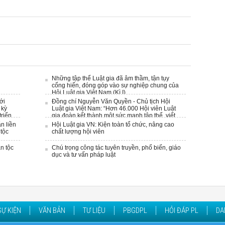
Những tập thể Luật gia đã âm thầm, tận tụy
cống hiến, đóng góp vào sự nghiệp chung của
Hội Luật gia Việt Nam (Kì I)
ới
Đồng chí Nguyễn Văn Quyền - Chủ tịch Hội
 kỳ
Luật gia Việt Nam: “Hơn 46.000 Hội viên Luật
triển
gia đoàn kết thành một sức mạnh tập thể, viết
tiếp những trang sử vẻ vang của Hội, phát huy
n liền
Hội Luật gia VN: Kiện toàn tổ chức, nâng cao
trí tuệ tham
 tộc
chất lượng hội viên
n tộc
Chú trọng công tác tuyên truyền, phổ biến, giáo
dục và tư vấn pháp luật
SỰ KIỆN
VĂN BẢN
TƯ LIỆU
PBGDPL
HỎI ĐÁP PL
DA