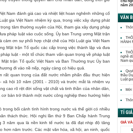
chủ ng
năm 20
iệt Nam đánh giá cao và nhiệt liệt hoan nghênh những cố
VĂN 
 Luật gia Việt Nam nhiệm kỳ qua, trong việc xây dựng phát
vụ trọng tâm thường xuyên của Hội, tham gia xây dựng pháp
Thôn
 ,đưa pháp luật vào cuộc sống. Ủy ban Trung ương Mặt trận
THÔ
à cảm ơn sự phối hợp chặt chẽ của Hội Luật gia Việt Nam
HÀNH N
g Mặt trận Tổ quốc các cấp trong việc thành lập và đưa
THÔN
pháp luật - một tổ chức tham vấn quan trọng về pháp luật
nghề đấ
Nam quả
 Mặt trận Tổ quốc Việt Nam và Ban Thường trực Ủy ban
hương đi vào nề nếp, ngày càng có hiệu quả.
Quyế
iển rất quan trọng của đất nước nhằm phấn đầu thực hiện
thầu Dự
Luật gi
tế - xã hội 10 năm (2001 - 2010) và trước mắt là nhiệm vụ
ng cao rõ rệt đời sống vật chất và tinh thần của nhân dân,
Mời 
 cơ bản trở thành một nước công nghiệp theo hướng hiện
Thôn
 trong bối cảnh tình hình trong nước và thế giới có nhiều
TỈ GI
hăn thách thức. Hội nghị lần thứ 9 Ban Chấp hành Trung
g 3 năm qua là nền kinh tế nước ta đã đạt nhịp độ tăng
GIÁ V
o hơn năm trước. Các mặt văn hóa, xã hội, an ninh, quốc