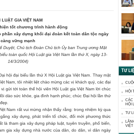
I LUẬT GIA VIỆT NAM
hiện tốt chương trình hành động
p phần xây dựng khối đại đoàn kết toàn dân tộc ngày
càng vững mạnh
ế Duyệt, Chủ tịch Đoàn Chủ tịch Ủy ban Trung ương Mặt
 biểu toàn quốc Hội Luật gia Việt Nam lần thứ X, ngày 13-
14/3/2004)
TƯ LI
ại hội đại biểu lần thứ X Hội Luật gia Việt Nam. Thay mặt
t Nam, tôi nhiệt liệt chào mừng các vị khách quý, các đại
CUỘ
ị gửi tới toàn thể hội viên Hội Luật gia Việt Nam lời chúc
HỘI 
ồi dào sức khỏe, gia đình hạnh phúc; chúc Đại hội lần thứ
CÁC 
 đẹp.
HỘI 
iệt Nam rất vui mừng nhận thấy rằng: trong nhiệm kỳ qua
TƯ L
 gắng xây dựng, phát triển tổ chức, đổi mới phương thức
LÃNH
t là tham gia xây dựng pháp luật, tuyên truyền, phổ biến,
VIỆT
ham gia xây dựng nhà nước của dân, do dân, vì dân ngày