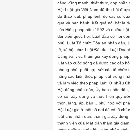
càng vững mạnh, thiết thực, góp phần c
Hội Luật gia Việt Nam đã thu hút được
dự thảo luật, pháp lệnh do các cơ q
qua và ban hành. Kết quả nổi bật là đ
của Hiến pháp năm 1992 và nhiều luật
đại biểu quốc hội, Luật Bầu cử hội đ
phủ, Luật Tổ chức Tòa án nhân dân, Lu
tế, xã hội như: Luật Đất đai, Luật Doa
Cùng với việc tham gia xây dựng pháp 
luật vào cuộc sống đã được các cấp hội
phong phú, phối hợp với các tổ chức 
nâng cao kiến thức pháp luật trong nh
và làm việc theo pháp luật. Ở nhiều Ch
Hội đồng nhân dân, Ủy ban nhân dân,
cơ sở, xây dựng và thực hiện quy ư
thôn, làng, ấp, bản… phù hợp với phá
Hội Luật gia ở một số nơi đã có tổ chức
luật cho nhân dân, tham gia xây dựng t
thành viên của Mặt trận tham gia giám 
tham nhũng, buôn lậu, góp phần phát 