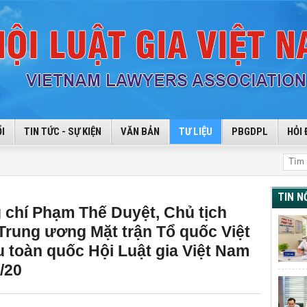
I
TIN TỨC - SỰ KIỆN
VĂN BẢN
TƯ LIỆU
PBGDPL
HỎI 
TIN N
g chí Phạm Thế Duyệt, Chủ tịch
Trung ương Mặt trận Tổ quốc Việt
ểu toàn quốc Hội Luật gia Việt Nam
/20