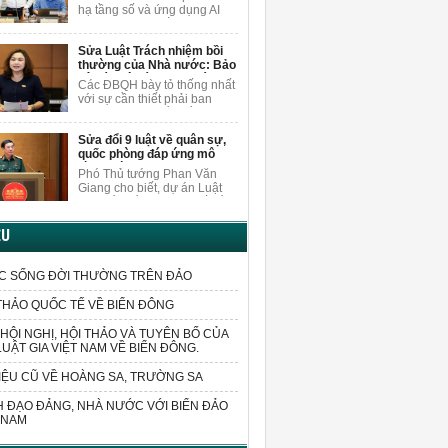
nội dung
người dân.
hạ tầng số và ứng dụng AI
khi sửa Luật Xuất bản, ĐBQH
Vương Quốc Thắng cho rằng
Sửa Luật Trách nhiệm bồi
cần nghiên cứu, bổ sung các
thường của Nhà nước: Bảo
quy định cụ thể hơn về việc
vệ cán bộ dám nghĩ, dám
bảo vệ quyền trong môi
Các ĐBQH bày tỏ thống nhất
làm vì lợi ích chung
trường AI.
với sự cần thiết phải ban
hành luật sửa đổi, bổ sung
một số điều của Luật Trách
Sửa đổi 9 luật về quân sự,
nhiệm bồi thường của Nhà
quốc phòng đáp ứng mô
nước.
hình chính quyền 2 cấp
Phó Thủ tướng Phan Văn
Giang cho biết, dự án Luật
sửa đổi, bổ sung một số điều
của 9 luật về quân sự, quốc
phòng sửa đổi các quy định
ỆU
liên quan đến sắp xếp tổ
chức bộ máy và xử lý các vấn
đề cấp bách phát sinh trong
C SỐNG ĐỜI THƯỜNG TRÊN ĐẢO
thực tiễn.
THẢO QUỐC TẾ VỀ BIỂN ĐÔNG
HỘI NGHỊ, HỘI THẢO VÀ TUYÊN BỐ CỦA
LUẬT GIA VIỆT NAM VỀ BIỂN ĐÔNG.
IỆU CŨ VỀ HOÀNG SA, TRƯỜNG SA
 ĐẠO ĐẢNG, NHÀ NƯỚC VỚI BIỂN ĐẢO
 NAM