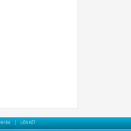
NH BẠ
LIÊN KẾT