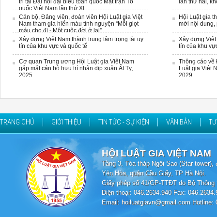
trị tại Đại hội đại biểu toàn quốc Mặt trận Tổ
lần thứ hai, k
quốc Việt Nam lần thứ XI
Cán bộ, Đảng viên, đoàn viên Hội Luật gia Việt
Hội Luật gia t
Nam tham gia hiến máu tình nguyện “Mỗi giọt
mới nội dung,
máu cho đi - Một cuộc đời ở lại”
Xây dựng Việt Nam thành trung tâm trọng tài uy
Xây dựng Việt 
tín của khu vực và quốc tế
tín của khu vự
Cơ quan Trung ương Hội Luật gia Việt Nam
Thông cáo về 
gặp mặt cán bộ hưu trí nhân dịp xuân Ất Tỵ,
Luật gia Việt 
2025
2029
TRANG CHỦ
GIỚI THIỆU
TIN TỨC - SỰ KIỆN
VĂN BẢN
TƯ
HỘI LUẬT GIA VIỆT NAM
Tầng 3, Tòa tháp Ngôi Sao (Star tower
Yên Hòa, quận Cầu Giấy, TP Hà Nội.
Giấy phép số 41/GP-TTĐT do Bộ Thông t
Điện thoại: 046.2634.940 Fax: 046.2634.
Email: hoiluatgiavn@gmail.com Hotline: 