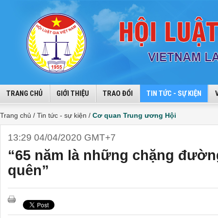
TRANG CHỦ
GIỚI THIỆU
TRAO ĐỔI
TIN TỨC - SỰ KIỆN
Trang chủ /
Tin tức - sự kiện /
Cơ quan Trung ương Hội
13:29 04/04/2020 GMT+7
“65 năm là những chặng đườn
quên”