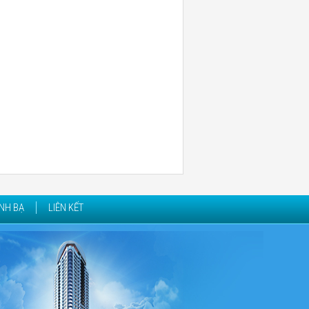
NH BẠ
LIÊN KẾT