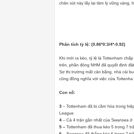
chân sút này lấy lại tâm lý vững vàng, 
Phân tích tỷ lệ: (0.86*0:3/4*-0.92)
Khi mới ra kèo, tỷ lệ là Tottenham chấp
trên, phần đông NHM đã quyết định đặt
Sợ thị trường mất cân bằng, nhà cái buộ
cũng đồng nghĩa với việc cửa Tottenha 
Con số:
3
– Tottenham đã bị cầm hòa trong hiệp
League.
4
– Cả 4 trận gần nhất của Swansea ở 
5 –
Tottenham đã thua kèo 5 trong 7 tr
6
– Swansea đã thắng kèo 6 trong 7 trậ