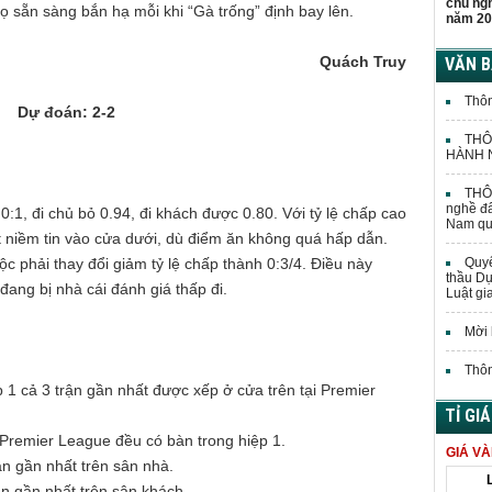
chủ ng
họ sẵn sàng bắn hạ mỗi khi “Gà trống” định bay lên.
năm 20
Quách Truy
VĂN 
Thôn
Dự đoán: 2-2
THÔ
HÀNH N
THÔN
nghề đấ
 0:1, đi chủ bỏ 0.94, đi khách được 0.80. Với tỷ lệ chấp cao
Nam quả
 niềm tin vào cửa dưới, dù điểm ăn không quá hấp dẫn.
c phải thay đổi giảm tỷ lệ chấp thành 0:3/4. Điều này
Quyế
thầu Dự
đang bị nhà cái đánh giá thấp đi.
Luật gi
Mời 
Thôn
 1 cả 3 trận gần nhất được xếp ở cửa trên tại Premier
TỈ GI
Premier League đều có bàn trong hiệp 1.
GIÁ V
ận gần nhất trên sân nhà.
n gần nhất trên sân khách.