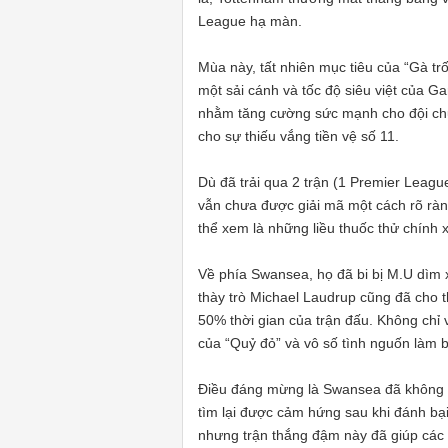
League hạ màn.
Mùa này, tất nhiên mục tiêu của “Gà trố
một sải cánh và tốc độ siêu việt của 
nhằm tăng cường sức mạnh cho đội chủ 
cho sự thiếu vắng tiền vệ số 11.
Dù đã trải qua 2 trận (1 Premier Leag
vẫn chưa được giải mã một cách rõ ràng
thể xem là những liều thuốc thử chính 
Về phía Swansea, họ đã bi bị M.U dìm 
thày trò Michael Laudrup cũng đã cho t
50% thời gian của trận đấu. Không chỉ 
của “Quỷ đỏ” và vô số tình nguốn làm
Điều đáng mừng là Swansea đã không gục
tìm lại được cảm hứng sau khi đánh bại P
nhưng trận thắng đậm này đã giúp các 