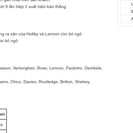
ới 9 lần hiệp 1 xuất hiện bàn thắng.
ng ra sân của Holtby và Lennon còn bỏ ngỏ.
òn bỏ ngỏ.
Dawson, Vertonghen, Rose; Lennon, Paulinho, Dembele,
iams, Chico, Davies; Routledge, Britton, Shelvey,
am
ea