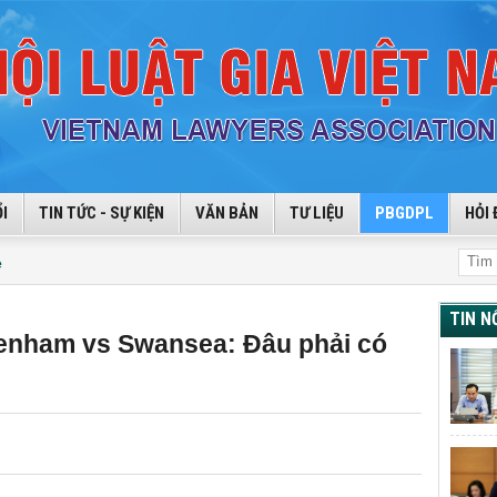
I
TIN TỨC - SỰ KIỆN
VĂN BẢN
TƯ LIỆU
PBGDPL
HỎI 
ẻ
TIN N
tenham vs Swansea: Đâu phải có