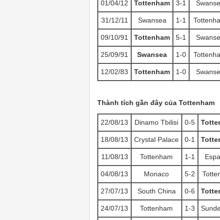
01/04/12
Tottenham
3-1
Swans
31/12/11
Swansea
1-1
Tottenh
09/10/91
Tottenham
5-1
Swans
25/09/91
Swansea
1-0
Tottenh
12/02/83
Tottenham
1-0
Swans
Thành tích gần đây của Tottenham
22/08/13
Dinamo Tbilisi
0-5
Tott
18/08/13
Crystal Palace
0-1
Tott
11/08/13
Tottenham
1-1
Espa
04/08/13
Monaco
5-2
Tott
27/07/13
South China
0-6
Tott
24/07/13
Tottenham
1-3
Sunde