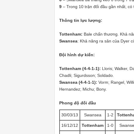
9
– Trong 10 trận đối đầu gần nhất, có t
Thông tin lực lượng:
Tottenham:
Bale chấn thương. Khả nă
Swansea
: Khả năng ra sân của Dyer c
Đội hình dự kiến:
Tottenham (4-4-1-1):
Lloris; Walker, 
Chadli; Sigurdsson; Soldado.
Swansea
(4-4-1-1):
Vorm; Rangel, Will
Hernandez; Michu; Bony.
Phong độ đối đầu
30/03/13
Swansea
1-2
Tottenh
16/12/12
Tottenham
1-0
Swans