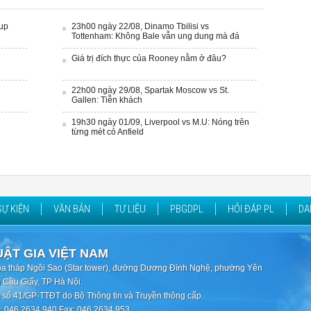
Cup
23h00 ngày 22/08, Dinamo Tbilisi vs
Tottenham: Không Bale vẫn ung dung mà đá
Giá trị đích thực của Rooney nằm ở đâu?
22h00 ngày 29/08, Spartak Moscow vs St.
Gallen: Tiễn khách
19h30 ngày 01/09, Liverpool vs M.U: Nóng trên
từng mét cỏ Anfield
SỰ KIỆN
VĂN BẢN
TƯ LIỆU
PBGDPL
HỎI ĐÁP PL
DA
UẬT GIA VIỆT NAM
òa tháp Ngôi Sao (Star tower), đường Dương Đình Nghệ, phường Yên
 Cầu Giấy, TP Hà Nội.
 số 41/GP-TTĐT do Bộ Thông tin và Truyền thông cấp.
i: 046.2634.940 Fax: 046.2634.953