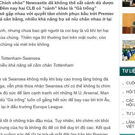
Chích chòe” Newcastle đã không thể cất cánh dù được
. Đêm nay hai CLB có “cánh” khác là “Gà trống”
ẽ gặp nhau với quyết tâm chinh phục bầu trời Premier
á cân bằng, nhiều khả năng họ sẽ níu chân nhau ở lại
nh, nhưng chưa bao giờ người ta coi bay là vũ khí lợi hại
ủa chúng. Thiên nga thì thường bơi trên mặt nước, còn
 chừng vài mét trên không.
hiều khả năng sẽ cầm chân Tottenham
TƯ LI
am và Swansea không mấy khi bay cao trong làng bóng đá
CUỘ
 nga, vẫn phải thừa nhận Swansea chỉ có thể không bị chìm
HỘI 
 đủ sức để làm cạnh tranh với những M.U, Arsenal, Man
dù “Gà trống” luôn cố gắng hết sức để bay cao tới trời Âu,
CÁC 
HỘI 
 lại ở đấu trường Europa League.
TƯ L
ất tốt ở những trận đầu mùa. Tuy nhiên, khi chớm rời khỏi
LÃNH
VIỆT
trung của họ là không đủ để có thể duy trì độ cao. Kết quả
 xuống sức để rồi lại trở về mắt đất ôm hận khi Premier