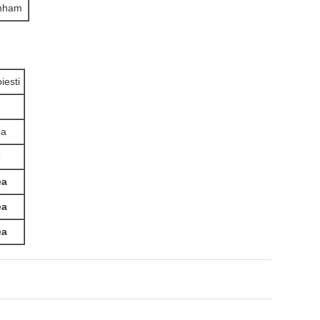
enham
iesti
ea
o
ea
ea
ea