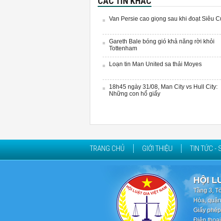
CÁC TIN KHÁC
Van Persie cao giọng sau khi đoạt Siêu 
Gareth Bale bóng gió khả năng rời khỏi
Tottenham
Loạn tin Man United sa thải Moyes
18h45 ngày 31/08, Man City vs Hull City:
Những con hổ giấy
TRANG CHỦ
GIỚI THIỆU
TIN TỨC - 
HỘI L
Tầng 3, T
Hòa, quận
Giấy phép
Điện thoạ