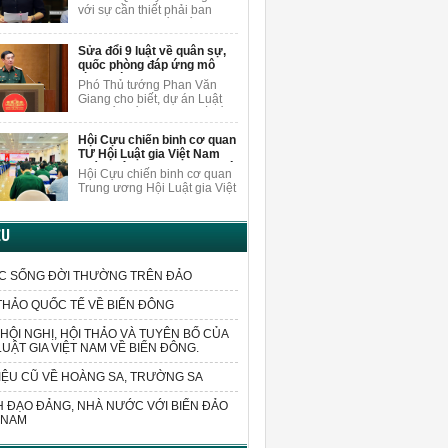
làm vì lợi ích chung
trường AI.
với sự cần thiết phải ban
hành luật sửa đổi, bổ sung
một số điều của Luật Trách
Sửa đổi 9 luật về quân sự,
nhiệm bồi thường của Nhà
quốc phòng đáp ứng mô
nước.
hình chính quyền 2 cấp
Phó Thủ tướng Phan Văn
Giang cho biết, dự án Luật
sửa đổi, bổ sung một số điều
của 9 luật về quân sự, quốc
Hội Cựu chiến binh cơ quan
phòng sửa đổi các quy định
TƯ Hội Luật gia Việt Nam
liên quan đến sắp xếp tổ
quán triệt Nghị quyết Đại hội
chức bộ máy và xử lý các vấn
Hội Cựu chiến binh cơ quan
VIII
đề cấp bách phát sinh trong
Trung ương Hội Luật gia Việt
thực tiễn.
Nam đã cử đoàn cán bộ
tham dự Hội nghị tập huấn
triển khai thực hiện Nghị
ỆU
quyết Đại hội Hội Cựu chiến
binh Việt Nam lần thứ VIII,
nhiệm kỳ 2026-2031.
C SỐNG ĐỜI THƯỜNG TRÊN ĐẢO
THẢO QUỐC TẾ VỀ BIỂN ĐÔNG
HỘI NGHỊ, HỘI THẢO VÀ TUYÊN BỐ CỦA
LUẬT GIA VIỆT NAM VỀ BIỂN ĐÔNG.
IỆU CŨ VỀ HOÀNG SA, TRƯỜNG SA
 ĐẠO ĐẢNG, NHÀ NƯỚC VỚI BIỂN ĐẢO
 NAM