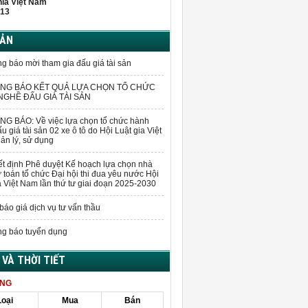
hĩa Việt Nam
13
BẢN
g báo mời tham gia đấu giá tài sản
NG BÁO KẾT QUẢ LỰA CHỌN TỔ CHỨC
GHỀ ĐẤU GIÁ TÀI SẢN
G BÁO: Về việc lựa chọn tổ chức hành
u giá tài sản 02 xe ô tô do Hội Luật gia Việt
n lý, sử dụng
t định Phê duyệt Kế hoạch lựa chọn nhà
 toán tổ chức Đại hội thi đua yêu nước Hội
a Việt Nam lần thứ tư giai đoạn 2025-2030
báo giá dịch vụ tư vấn thầu
g báo tuyển dụng
Á VÀ THỜI TIẾT
ÀNG
Loại
Mua
Bán