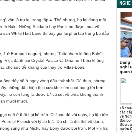
NGHE 
ng” vẫn là trụ lại trong tốp 4. Thế nhưng, họ lại đang mất
Gareth Bale. Những Soldado hay Paulinho được mua về
sân White Hart Lane thì bây giờ lại phải tập trung bù đắp
ue, 1 ở Europa League), nhưng “Tottenham không Bale”
. Việc đánh bại Crystal Palace và Dinamo Tbilisi không
Đảng 
nghị t
xác cho sức đề kháng của thày trò Villas-Boas.
quan 
xuống đáy hồ ở ngay vòng đấu thứ nhất. Dù thua, nhưng
hấy những dấu hiệu tích cực khi kiểm soát bóng tới hơn
vậy, họ còn tung ra được 17 cú sút về phía khung thành
 bàn mười mươi.
Tổ chức
các cấp
 ngã ở thất bại kể trên. Chỉ sau đó vài ngày, họ lập tức
về Ngh
đổi, bổ
etrolul Ploiesti với tỷ số 5-1. Dù chỉ là đối thủ vô danh,
điều củ
nòng súng như Michu hay Bony được bôi trơn. Một khi hai
nước C