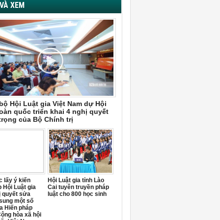
VÀ XEM
bộ Hội Luật gia Việt Nam dự Hội
oàn quốc triển khai 4 nghị quyết
trọng của Bộ Chính trị
 lấy ý kiến
Hội Luật gia tỉnh Lào
 Hội Luật gia
Cai tuyên truyền pháp
ị quyết sửa
luật cho 800 học sinh
 sung một số
a Hiến pháp
ộng hòa xã hội