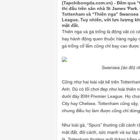
(Tapchibongda.com.vn) - Đêm qua “
thi đấu trên sân nhà St James 'Park
Tottenham và “Thiên nga” Swansea s
League. Tuy nhiên, với lực lượng kh
mặt đất.
Thiên nga và gà trống là động vật có cá
hay hành động quen thuộc hàng ngày c
gà trống cố lắm cũng chỉ bay cao được
Swansea
(áo đỏ) n
Cũng như hai loài vật kể trên Tottenh
Anh. Dù có lối chơi đẹp như loài thiên
dưới đáy BXH Premier League. Họ chưa
City hay Chelsea. Tottenham cũng vậy, 
nhưng điều họ làm được cũng chỉ dừng
Như loài gà, “Spurs” thường cất cánh r
mặt đất, đôi cánh, sức mạnh và sự tập 
là, Tottenham thường mất thăng bằng và