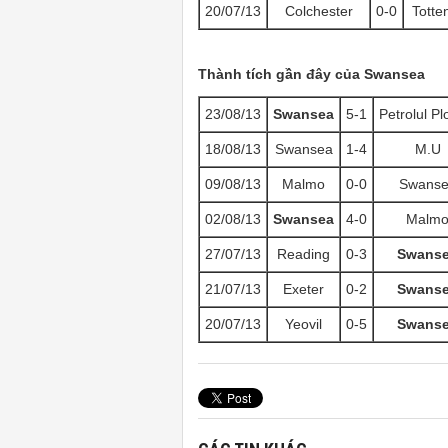
20/07/13
Colchester
0-0
Tott
Thành tích gần đây của Swansea
23/08/13
Swansea
5-1
Petrolul Plo
18/08/13
Swansea
1-4
M.U
09/08/13
Malmo
0-0
Swans
02/08/13
Swansea
4-0
Malm
27/07/13
Reading
0-3
Swans
21/07/13
Exeter
0-2
Swans
20/07/13
Yeovil
0-5
Swans