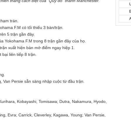
 chiến thắng cách biệt của “Quỷ đỏ” thành Manchester.
 chạm trán.
ohama F.M có tối thiểu 3 bàn/trận.
rên 5 trận gần đây.
ủa Yokohama F.M trong 8 trận gần đây của họ.
trận xuất hiện bàn mở điểm ngay hiệp 1.
ại liên tiếp 8 trận.
ng.
 Van Persie sẵn sàng nhập cuộc từ đầu trận.
urihara, Kobayashi, Tomisawa; Dutra, Nakamura, Hyodo,
ng, Evra; Carrick, Cleverley, Kagawa, Young; Van Persie,