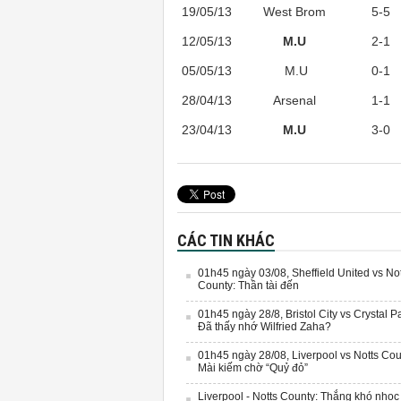
19/05/13
West Brom
5-5
12/05/13
M.U
2-1
05/05/13
M.U
0-1
28/04/13
Arsenal
1-1
23/04/13
M.U
3-0
CÁC TIN KHÁC
01h45 ngày 03/08, Sheffield United vs Not
County: Thần tài đến
01h45 ngày 28/8, Bristol City vs Crystal P
Đã thấy nhớ Wilfried Zaha?
01h45 ngày 28/08, Liverpool vs Notts Cou
Mài kiếm chờ “Quỷ đỏ”
Liverpool - Notts County: Thắng khó nhọc