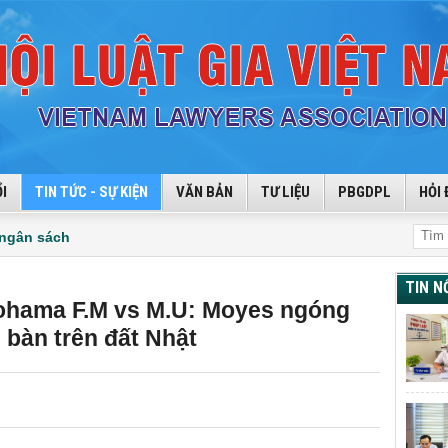
I
TIN TỨC - SỰ KIỆN
VĂN BẢN
TƯ LIỆU
PBGDPL
HỎI 
 ngân sách
TIN N
kohama F.M vs M.U: Moyes ngóng
 bàn trên đất Nhật