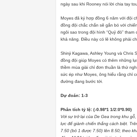
ngày sau khi Rooney nói lời chia tay t
Moyes đã ký hợp đồng 6 năm với đội ch
đồng đội chắc chắn sẽ gắn bó với chiến l
ngôi sao trong đội hình “Quỷ đỏ” tham 
khả năng. Điều này có lẽ không phải ch
Shinji Kagawa, Ashley Young và Chris 
đồng đội giúp Moyes có thêm những lựa
thềm mùa giải chỉ đơn thuần là thử ngh
sức ép như Moyes, ông hiểu rằng chỉ có
đường đang bước tới.
Dự đoán: 1-3
Phân tích tỷ lệ: (-0.98*1 1/2:0*0.90)
Với sự trở lại của De Gea trong khu gỗ
lực để giành chiến thắng cách biệt. Tr
7.50 (bỏ 1 được 7.50) lên 8.50; theo k