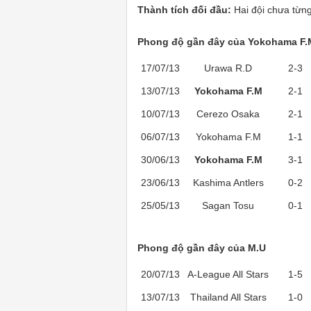
Thành tích đối đầu:
Hai đội chưa từn
Phong độ gần đây của Yokohama F.
17/07/13
Urawa R.D
2-3
13/07/13
Yokohama F.M
2-1
10/07/13
Cerezo Osaka
2-1
06/07/13
Yokohama F.M
1-1
30/06/13
Yokohama F.M
3-1
23/06/13
Kashima Antlers
0-2
25/05/13
Sagan Tosu
0-1
Phong độ gần đây của M.U
20/07/13
A-League All Stars
1-5
13/07/13
Thailand All Stars
1-0