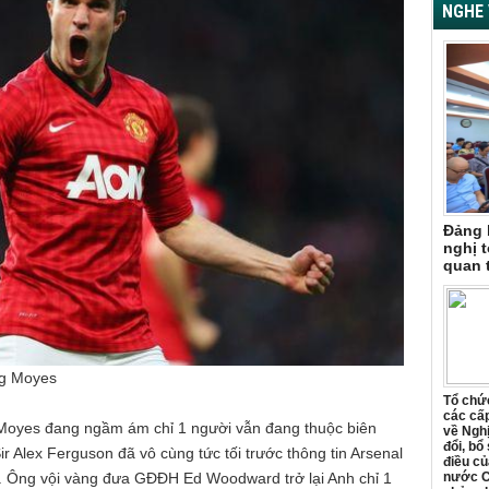
NGHE 
Đảng 
nghị t
quan 
ng Moyes
Tổ chức
các cấp
 Moyes đang ngầm ám chỉ 1 người vẫn đang thuộc biên
về Ngh
đổi, bổ
 Alex Ferguson đã vô cùng tức tối trước thông tin Arsenal
điều củ
nước C
0. Ông vội vàng đưa GĐĐH Ed Woodward trở lại Anh chỉ 1