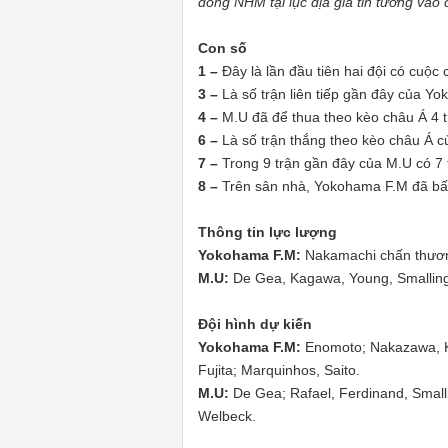
đông NHM tại lục địa già tin tưởng vào
Con số
1 –
Đây là lần đầu tiên hai đội có cuộc
3 –
Là số trận liên tiếp gần đây của Yok
4 –
M.U đã để thua theo kèo châu Á 4 t
6 –
Là số trận thắng theo kèo châu Á c
7 –
Trong 9 trận gần đây của M.U có 7 
8 –
Trên sân nhà, Yokohama F.M đã bất b
Thông tin lực lượng
Yokohama F.M:
Nakamachi chấn thươ
M.U:
De Gea, Kagawa, Young, Smalling,
Đội hình dự kiến
Yokohama F.M:
Enomoto; Nakazawa, K
Fujita; Marquinhos, Saito.
M.U:
De Gea; Rafael, Ferdinand, Smalli
Welbeck.