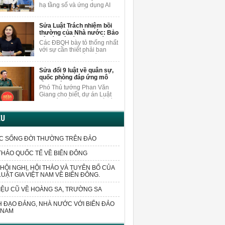
nội dung
người dân.
hạ tầng số và ứng dụng AI
khi sửa Luật Xuất bản, ĐBQH
Vương Quốc Thắng cho rằng
Sửa Luật Trách nhiệm bồi
cần nghiên cứu, bổ sung các
thường của Nhà nước: Bảo
quy định cụ thể hơn về việc
vệ cán bộ dám nghĩ, dám
bảo vệ quyền trong môi
Các ĐBQH bày tỏ thống nhất
làm vì lợi ích chung
trường AI.
với sự cần thiết phải ban
hành luật sửa đổi, bổ sung
một số điều của Luật Trách
Sửa đổi 9 luật về quân sự,
nhiệm bồi thường của Nhà
quốc phòng đáp ứng mô
nước.
hình chính quyền 2 cấp
Phó Thủ tướng Phan Văn
Giang cho biết, dự án Luật
sửa đổi, bổ sung một số điều
của 9 luật về quân sự, quốc
phòng sửa đổi các quy định
ỆU
liên quan đến sắp xếp tổ
chức bộ máy và xử lý các vấn
đề cấp bách phát sinh trong
C SỐNG ĐỜI THƯỜNG TRÊN ĐẢO
thực tiễn.
THẢO QUỐC TẾ VỀ BIỂN ĐÔNG
HỘI NGHỊ, HỘI THẢO VÀ TUYÊN BỐ CỦA
LUẬT GIA VIỆT NAM VỀ BIỂN ĐÔNG.
IỆU CŨ VỀ HOÀNG SA, TRƯỜNG SA
 ĐẠO ĐẢNG, NHÀ NƯỚC VỚI BIỂN ĐẢO
 NAM