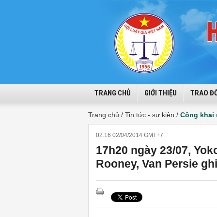
TRANG CHỦ
GIỚI THIỆU
TRAO ĐỔ
Trang chủ /
Tin tức - sự kiện /
Công khai
02:16 02/04/2014 GMT+7
17h20 ngày 23/07, Yo
Rooney, Van Persie ghi