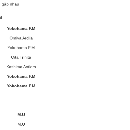
g gặp nhau
M
Yokohama F.M
Omiya Ardija
Yokohama F.M
Oita Trinita
Kashima Antlers
Yokohama F.M
Yokohama F.M
M.U
M.U