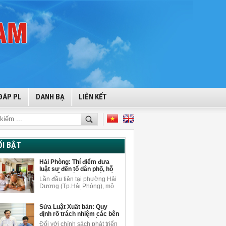
ĐÁP PL
DANH BẠ
LIÊN KẾT
ỔI BẬT
Hải Phòng: Thí điểm đưa
luật sư đến tổ dân phố, hỗ
trợ miễn phí cho người dân
Lần đầu tiên tại phường Hải
Dương (Tp.Hải Phòng), mô
hình tuyên truyền pháp luật
gắn với tư vấn pháp lý miễn
Sửa Luật Xuất bản: Quy
phí được triển khai ngay tại
định rõ trách nhiệm các bên
tổ dân phố để giải đáp
khi sử dụng AI để sáng tạo
vướng mắc pháp lý cho
Đối với chính sách phát triển