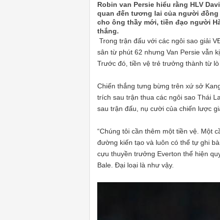
Robin van Persie hiểu rằng HLV Dav
quan đến tương lai của người đồng 
cho ông thầy mới, tiền đạo người Hà
thắng.
Trong trận đấu với các ngôi sao giải V
sân từ phút 62 nhưng Van Persie vẫn kị
Trước đó, tiền vệ trẻ trưởng thành từ 
Chiến thắng tưng bừng trên xứ sở Kang
trích sau trận thua các ngôi sao Thái L
sau trận đấu, nụ cười của chiến lược 
“Chúng tôi cần thêm một tiền vệ. Một c
đường kiến tạo và luôn có thể tự ghi b
cựu thuyền trưởng Everton thể hiện q
Bale. Đại loại là như vậy.