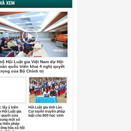
VÀ XEM
bộ Hội Luật gia Việt Nam dự Hội
oàn quốc triển khai 4 nghị quyết
trọng của Bộ Chính trị
 lấy ý kiến
Hội Luật gia tỉnh Lào
 Hội Luật gia
Cai tuyên truyền pháp
ị quyết sửa
luật cho 800 học sinh
 sung một số
a Hiến pháp
ộng hòa xã hội