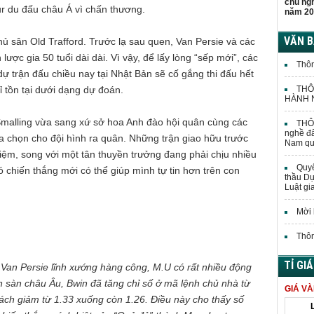
chủ ng
our du đấu châu Á vì chấn thương.
năm 20
VĂN 
ủ sân Old Trafford. Trước lạ sau quen, Van Persie và các
ược gia 50 tuổi dài dài. Vì vậy, để lấy lòng “sếp mới”, các
Thôn
dự trận đấu chiều nay tại Nhật Bản sẽ cố gắng thi đấu hết
THÔ
ỉ tồn tại dưới dạng dự đoán.
HÀNH N
Smalling vừa sang xứ sở hoa Anh đào hội quân cùng các
THÔN
nghề đấ
 chọn cho đội hình ra quân. Những trận giao hữu trước
Nam quả
iệm, song với một tân thuyền trưởng đang phải chịu nhiều
Quyế
 chiến thắng mới có thể giúp mình tự tin hơn trên con
thầu Dự
Luật gi
Mời 
Thôn
TỈ GI
, Van Persie lĩnh xướng hàng công, M.U có rất nhiều động
ên sàn châu Âu, Bwin đã tăng chỉ số ở mã lệnh chủ nhà từ
GIÁ V
hách giảm từ 1.33 xuống còn 1.26. Điều này cho thấy số