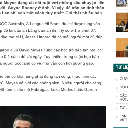
id Moyes đang rất sốt ruột với những câu chuyện liên
đội Wayne Rooney ở Anh. Vì vậy, để trấn an tinh thần
 Lan chỉ còn một cách duy nhất: Ghi thật nhiều bàn
ĐQG Australia, A-League All Stars, dù chỉ được tung vào
p để lại dấu ấn bằng bàn ấn định tỷ số 5-1 ở phút 87.
lò đào tạo M.U, Jesse Lingard đã có mỗi người một cú đúp.
aroo giúp David Moyes cùng các học trò đập tan mọi chỉ
an 0-1 cách đó vài ngày. Tuy nhiên, trong cuộc họp báo
gia người Scotland có vẻ như vẫn còn hơi gượng gạo.
TƯ LI
ầu thủ có khả năng phát động tấn công, thực hiện các
CUỘ
àn”, Moyes nói với các phóng viên. Nhiều người cho rằng,
HỘI 
uyết tâm chiêu mộ Fabregas, Luka Modric hoặc Gareth
CÁC 
HỘI 
TƯ L
LÃNH
VIỆT