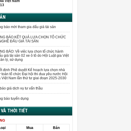
hĩa Việt Nam
13
BẢN
g báo mời tham gia đấu giá tài sản
NG BÁO KẾT QUẢ LỰA CHỌN TỔ CHỨC
GHỀ ĐẤU GIÁ TÀI SẢN
G BÁO: Về việc lựa chọn tổ chức hành
u giá tài sản 02 xe ô tô do Hội Luật gia Việt
n lý, sử dụng
t định Phê duyệt Kế hoạch lựa chọn nhà
 toán tổ chức Đại hội thi đua yêu nước Hội
a Việt Nam lần thứ tư giai đoạn 2025-2030
báo giá dịch vụ tư vấn thầu
g báo tuyển dụng
Á VÀ THỜI TIẾT
ÀNG
Loại
Mua
Bán