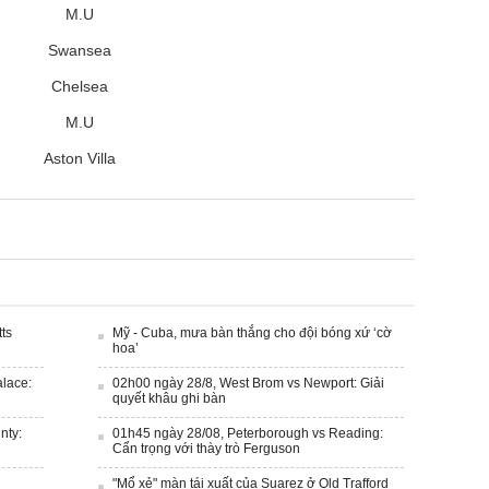
M.U
Swansea
Chelsea
M.U
Aston Villa
ts
Mỹ - Cuba, mưa bàn thắng cho đội bóng xứ ‘cờ
hoa’
alace:
02h00 ngày 28/8, West Brom vs Newport: Giải
quyết khâu ghi bàn
nty:
01h45 ngày 28/08, Peterborough vs Reading:
Cẩn trọng với thày trò Ferguson
"Mổ xẻ" màn tái xuất của Suarez ở Old Trafford