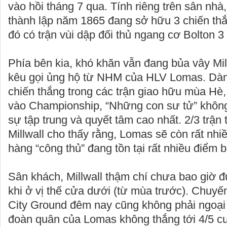
vào hồi tháng 7 qua. Tính riêng trên sân nhà
thành lập năm 1865 đang sở hữu 3 chiến thắn
đó có trận vùi dập đối thủ ngang cơ Bolton 
Phía bên kia, khó khăn vẫn đang bủa vây Mill
kêu gọi ủng hộ từ NHM của HLV Lomas. Dàn
chiến thắng trong các trận giao hữu mùa Hè
vào Championship, “Những con sư tử” không
sự tập trung và quyết tâm cao nhất. 2/3 trận
Millwall cho thấy rằng, Lomas sẽ còn rất nhiề
hàng “công thủ” đang tồn tại rất nhiều điểm b
Sân khách, Millwall thậm chí chưa bao giờ 
khi ở vị thế cửa dưới (từ mùa trước). Chuyế
City Ground đêm nay cũng không phải ngoại l
đoàn quân của Lomas không thắng tới 4/5 c