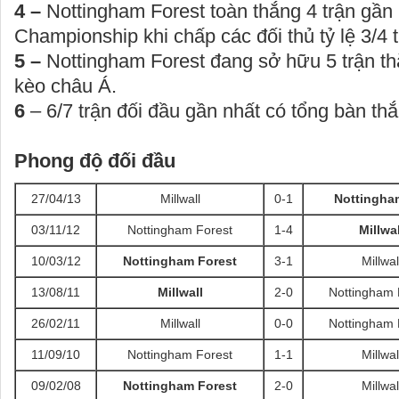
4 –
Nottingham Forest toàn thắng 4 trận gần 
Championship khi chấp các đối thủ tỷ lệ 3/4 
5 –
Nottingham Forest đang sở hữu 5 trận thắ
kèo châu Á.
6
– 6/7 trận đối đầu gần nhất có tổng bàn th
Phong độ đối đầu
27/04/13
Millwall
0-1
Nottingha
03/11/12
Nottingham Forest
1-4
Millwal
10/03/12
Nottingham Forest
3-1
Millwal
13/08/11
Millwall
2-0
Nottingham 
26/02/11
Millwall
0-0
Nottingham 
11/09/10
Nottingham Forest
1-1
Millwal
09/02/08
Nottingham Forest
2-0
Millwal