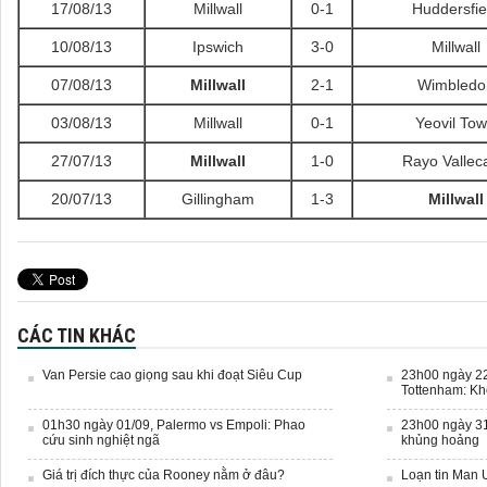
17/08/13
Millwall
0-1
Huddersfie
10/08/13
Ipswich
3-0
Millwall
07/08/13
Millwall
2-1
Wimbledo
03/08/13
Millwall
0-1
Yeovil To
27/07/13
Millwall
1-0
Rayo Vallec
20/07/13
Gillingham
1-3
Millwall
CÁC TIN KHÁC
Van Persie cao giọng sau khi đoạt Siêu Cup
23h00 ngày 22
Tottenham: Kh
01h30 ngày 01/09, Palermo vs Empoli: Phao
23h00 ngày 31
cứu sinh nghiệt ngã
khủng hoảng
Giá trị đích thực của Rooney nằm ở đâu?
Loạn tin Man 