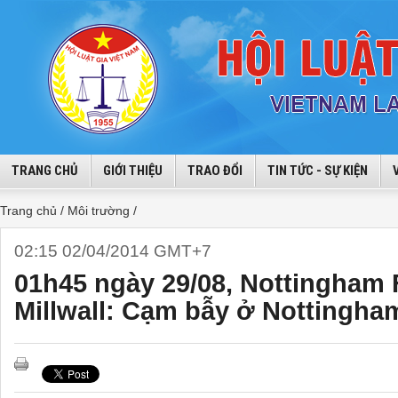
TRANG CHỦ
GIỚI THIỆU
TRAO ĐỔI
TIN TỨC - SỰ KIỆN
Trang chủ /
Môi trường /
02:15 02/04/2014 GMT+7
01h45 ngày 29/08, Nottingham 
Millwall: Cạm bẫy ở Nottingha