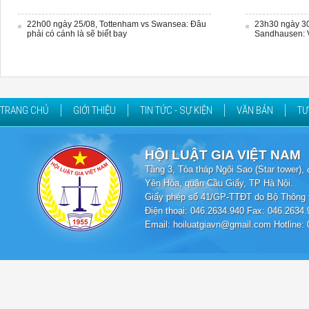
22h00 ngày 25/08, Tottenham vs Swansea: Đâu
23h30 ngày 30
phải có cánh là sẽ biết bay
Sandhausen: V
TRANG CHỦ
GIỚI THIỆU
TIN TỨC - SỰ KIỆN
VĂN BẢN
TƯ
HỘI LUẬT GIA VIỆT NAM
Tầng 3, Tòa tháp Ngôi Sao (Star tower
Yên Hòa, quận Cầu Giấy, TP Hà Nội.
Giấy phép số 41/GP-TTĐT do Bộ Thông t
Điện thoại: 046.2634.940 Fax: 046.2634.
Email: hoiluatgiavn@gmail.com Hotline: 