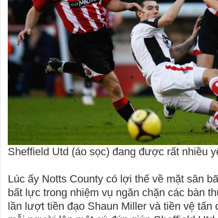
Sheffield Utd (áo sọc) đang được rất nhiều y
Lúc ấy Notts County có lợi thế về mặt sân b
bất lực trong nhiệm vụ ngăn chặn các bàn th
lần lượt tiền đạo Shaun Miller và tiền vệ tấ